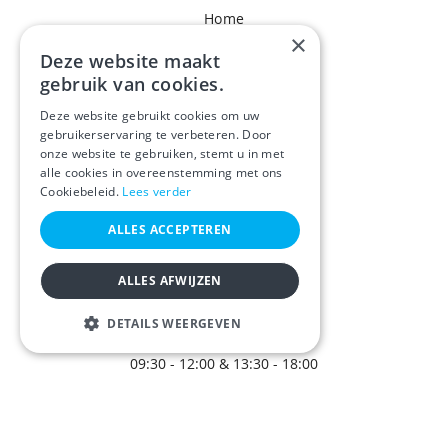
Home
×
Bedrijfsprofiel
Deze website maakt
gebruik van cookies.
Werkwijze
Deze website gebruikt cookies om uw
Projecten
gebruikerservaring te verbeteren. Door
onze website te gebruiken, stemt u in met
Actueel
alle cookies in overeenstemming met ons
Cookiebeleid.
Lees verder
Partners
ALLES ACCEPTEREN
Contact
ALLES AFWIJZEN
OPENINGSUREN
DETAILS WEERGEVEN
Ma / Di / Do / Vr
STRIKT NOODZAKELIJK
09:30 - 12:00 & 13:30 - 18:00
PRESTATIE
Wo / Zo
TARGETING
Gesloten
FUNCTIONEEL